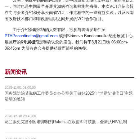
云南，地处中国的西南边陲，是中国遭受艾滋病影响最严重的省份之
一，同时也是中国最早开展艾滋病咨询和检测的省份。本次VCT介绍会旨
在向与会者介绍和分享云南省VCT工作过程中的一些有益实践，以及云南
省政府技术部门和非政府组织之间开展的VCT合作项目。
由于介绍会能容纳的人数有限，欲参与者请发邮件至
PTAPcoordinator@gmail.com
或到Sirimavo Bandaranaike纪念展览中心
展览厅的
6号展棚
预定和确认您的席位。我们将于8月21日晚 06:00pm-
06:45pm 为所有参会者提供精致而简单的晚餐。
新闻资讯
2025-11-01 01:00:00
国务院防治艾滋病工作委员会办公室关于做好2025年“世界艾滋病日”主题
活动的通知
2020-12-18 20:45:00
葛兰素史克首创附着抑制剂Rukobia在欧盟即将获批，全新抗HIV机制