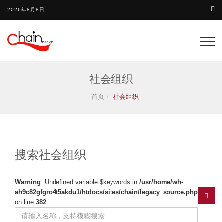
2026年8月8日
Togg
navig
社会组织
首页
社会组织
搜索社会组织
Warning
: Undefined variable $keywords in
/usr/home/wh-
ah9c82gfgro4t5akdu1/htdocs/sites/chain/legacy_source.php
on line
382