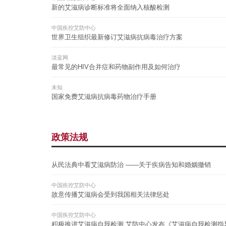
新的艾滋病诊断标准将全面纳入核酸检测
中国疾控艾防中心
世界卫生组织最新修订艾滋病抗病毒治疗方案
淡蓝网
最常见的HIV合并症和药物副作用及如何治疗
未知
国家免费艾滋病抗病毒药物治疗手册
政策法规
从民法典中看艾滋病防治 ——关于疾病告知和婚姻撤销
中国疾控艾防中心
故意传播艾滋病会受到我国相关法律惩处
中国疾控艾防中心
积极推进艾滋病自我检测 艾防中心发布《艾滋病自我检测指