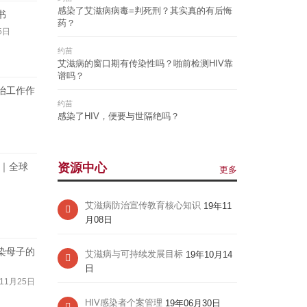
感染了艾滋病病毒=判死刑？其实真的有后悔
书
药？
5日
约苗
艾滋病的窗口期有传染性吗？啪前检测HIV靠
谱吗？
治工作作
约苗
感染了HIV，便要与世隔绝吗？
日｜全球
资源中心
更多
艾滋病防治宣传教育核心知识
19年11
月08日
染母子的
艾滋病与可持续发展目标
19年10月14
日
11月25日
HIV感染者个案管理
19年06月30日