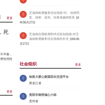
艾滋病检测服务综合指南-5C：知情同
意、保密、咨询、结果准确和联系
18
更多
年06月27日
，死
2
艾滋病自我检测和伴侣告知指南-对艾
滋病检测服务综合指南的补充
18年06
1
月27日
20
治疗
布不平衡，
率为
经男性同性
流行
社会组织
更多
详情
哈医大爱心家园双向交流平台
黑龙江省
更多
贵阳市南明滋心小组
贵州省