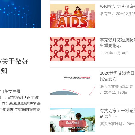
校园抗艾防艾倡议
教育部
20年12月1
李克强对艾滋病防
出重要批示
20年11月30日
室关于做好
通知
2020世界艾滋病
报告发布
联合国艾滋病规划署
”（英文主题
20年11月30日
esponse”），旨在深刻认识艾滋
工作经验和典型做法的基
艾滋病防治措施的探索创
有艾之家：一对感
命运苦斗
真实故事计划
20年