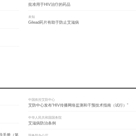
批准用于HIV治疗的药品
未知
Gilead药片有助于防止艾滋病
中国疾控艾防中心
艾防中心发布“HIV传播网络监测和干预技术指南（试行）”
中华人民共和国国务院
艾滋病防治条例
导手册（第
国务院办公厅