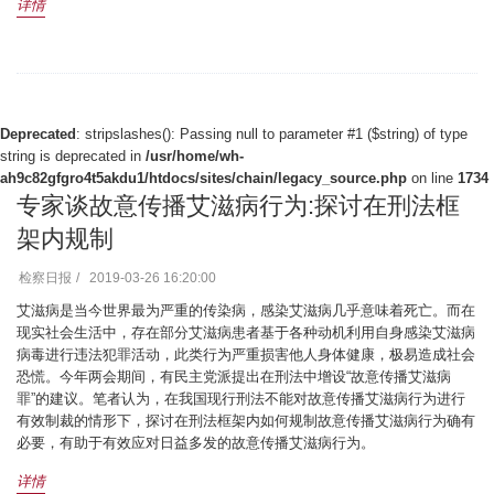
详情
Deprecated
: stripslashes(): Passing null to parameter #1 ($string) of type
string is deprecated in
/usr/home/wh-
ah9c82gfgro4t5akdu1/htdocs/sites/chain/legacy_source.php
on line
1734
专家谈故意传播艾滋病行为:探讨在刑法框
架内规制
检察日报
2019-03-26 16:20:00
艾滋病是当今世界最为严重的传染病，感染艾滋病几乎意味着死亡。而在
现实社会生活中，存在部分艾滋病患者基于各种动机利用自身感染艾滋病
病毒进行违法犯罪活动，此类行为严重损害他人身体健康，极易造成社会
恐慌。今年两会期间，有民主党派提出在刑法中增设“故意传播艾滋病
罪”的建议。笔者认为，在我国现行刑法不能对故意传播艾滋病行为进行
有效制裁的情形下，探讨在刑法框架内如何规制故意传播艾滋病行为确有
必要，有助于有效应对日益多发的故意传播艾滋病行为。
详情