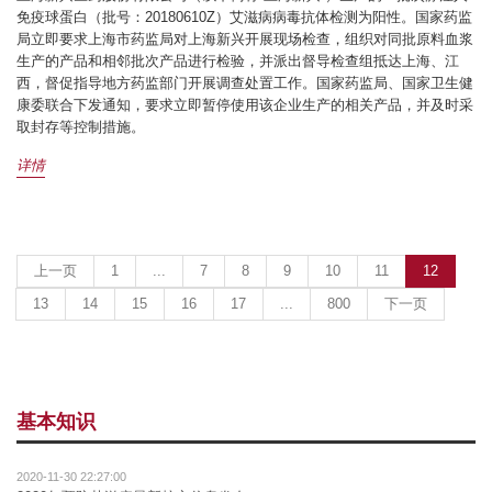
免疫球蛋白（批号：20180610Z）艾滋病病毒抗体检测为阳性。国家药监
局立即要求上海市药监局对上海新兴开展现场检查，组织对同批原料血浆
生产的产品和相邻批次产品进行检验，并派出督导检查组抵达上海、江
西，督促指导地方药监部门开展调查处置工作。国家药监局、国家卫生健
康委联合下发通知，要求立即暂停使用该企业生产的相关产品，并及时采
取封存等控制措施。
详情
(current)
上一页
1
...
7
8
9
10
11
12
13
14
15
16
17
...
800
下一页
基本知识
2020-11-30 22:27:00