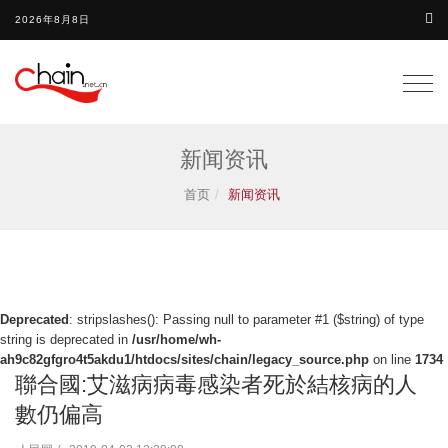
2026年8月8日
Togg
navig
新闻资讯
首页
新闻资讯
Deprecated
: stripslashes(): Passing null to parameter #1 ($string) of type
string is deprecated in
/usr/home/wh-
ah9c82gfgro4t5akdu1/htdocs/sites/chain/legacy_source.php
on line
1734
聯合國:艾滋病病毒感染者死於結核病的人
數仍偏高