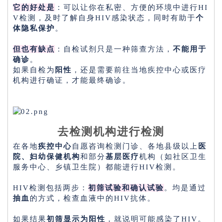
它的好处是
：可以让你在私密、方便的环境中进行HI
V检测，及时了解自身HIV感染状态，同时有助于
个
体隐私保护
。
但也有缺点
：自检试剂只是一种筛查方法，
不能用于
确诊
。
如果自检为
阳性
，还是需要前往当地疾控中心或医疗
机构进行确证，才能最终确诊。
去检测机构进行检测
在各地
疾控中心
自愿咨询检测门诊、各地县级以上
医
院、妇幼保健机构
和部分
基层医疗
机构（如社区卫生
服务中心、乡镇卫生院）都能进行HIV检测。
HIV检测包括两步：
初筛试验和确认试验
。均是通过
抽血
的方式，检查血液中的HIV抗体。
如果结果
初筛显示为阳性
，就说明可能感染了HIV。