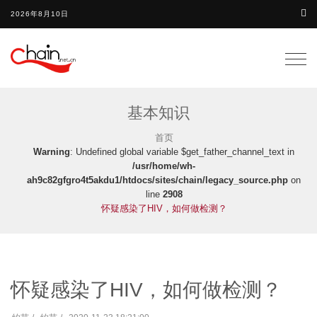
2026年8月10日
Togg
navig
基本知识
首页
Warning
: Undefined global variable $get_father_channel_text in
/usr/home/wh-
ah9c82gfgro4t5akdu1/htdocs/sites/chain/legacy_source.php
on
line
2908
怀疑感染了HIV，如何做检测？
怀疑感染了HIV，如何做检测？