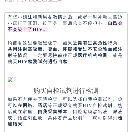
约苗
约苗
2020-11-23 18:21:00
有些小姐妹和新男友激情之后，或者一时冲动去路边
小店打了耳洞、纹了身，事后总会不停担心，
自己会
不会染上了HIV。
约苗君这里要敲黑板了，如果
近期有过高危性行为、
共用注射器吸毒、卖血、怀疑接受过不安全输血或注
射
等情况，一定要尽快前往正规
医疗机构检测
，或是
购买
HIV检测试剂进行自检
。
购买自检试剂进行检测
如果不方便去医院检查，可以选择自我检测试剂。你
可以在
网络、药店
等正规渠道购买HIV自检试剂，然
后就在家里，
自我采集样本
（口腔黏膜渗出液、尿液
或手指点刺血液，具体看产品说明），就可以得到
检
测结果
。