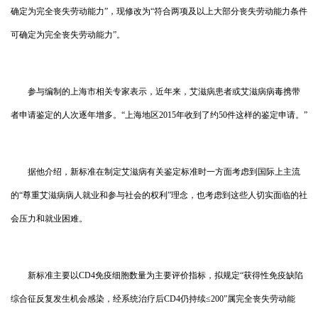
确定为完全丧失劳动能力”，现修改为“符合两项及以上大部分丧失劳动能力条件
可确定为完全丧失劳动能力”。
参与编制的上海市相关专家表示，近年来，艾滋病患者或艾滋病病毒携带
者申请鉴定的人次逐年增多。“上海地区
2015
年收到了约
50
件这样的鉴定申请。”
据他介绍，新标准在制定艾滋病有关鉴定标准时一方面考虑到国际上主流
的“尊重艾滋病病人就业和参与社会的权利”理念，也考虑到这些人切实面临的社
会压力和就业困难。
新标准主要以
CD4
免疫细胞数量为主要评价指标，拟规定“获得性免疫缺陷
综合征反复发生机会感染，经系统治疗后
CD4
仍持续≤
200
”属完全丧失劳动能